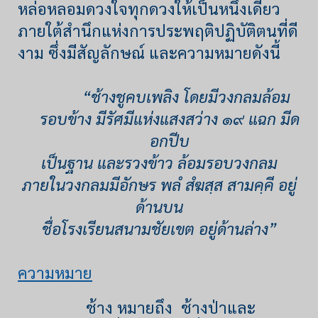
หล่อหลอมดวงใจทุกดวงให้เป็นหนึ่งเดียว
ภายใต้สำนึกแห่งการประพฤติปฏิบัติตนที่ดี
งาม ซึ่งมีสัญลักษณ์ และความหมายดังนี้
“ช้างชูคบเพลิง โดยมีวงกลมล้อม
รอบข้าง มีรัศมีแห่งแสงสว่าง ๑๙ แฉก มีด
อกปีบ
เป็นฐาน และรวงข้าว ล้อมรอบวงกลม
ภายในวงกลมมีอักษร พลํ สํฆสฺส สามคฺคี อยู่
ด้านบน
ชื่อโรงเรียนสนามชัยเขต อยู่ด้านล่าง”
ความหมาย
ช้าง หมายถึง ช้างป่าและ