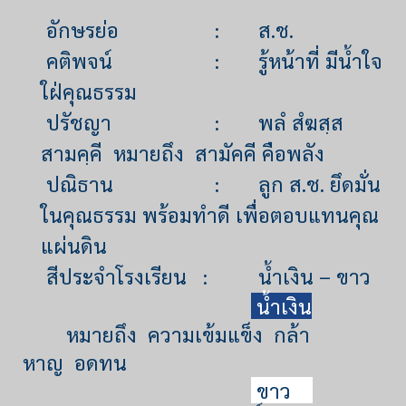
อักษรย่อ
:
ส.ช.
คติพจน์
:
รู้หน้าที่ มีน้ำใจ
ใฝ่คุณธรรม
ปรัชญา
:
พลํ สํฆสฺส
สามคฺคี หมายถึง สามัคคี คือพลัง
ปณิธาน
:
ลูก ส.ช. ยึดมั่น
ในคุณธรรม พร้อมทำดี เพื่อตอบแทนคุณ
แผ่นดิน
สีประจำโรงเรียน :
น้ำเงิน – ขาว
น้ำเงิน
หมายถึง ความเข้มแข็ง กล้า
หาญ อดทน
ขาว