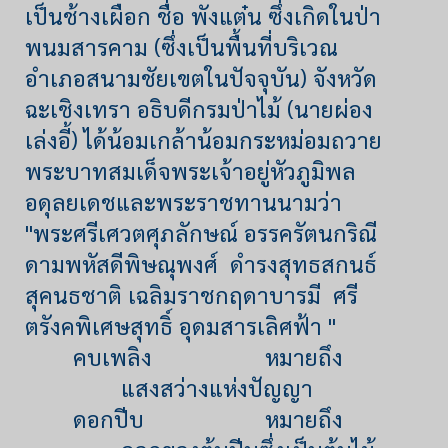
เป็นช้างเผือก ชื่อ พังแต๋น ซึ่งเกิดในป่า
พนมสารคาม (ซึ่งเป็นพื้นที่บริเวณ
อำเภอสนามชัยเขตในปัจจุบัน) จังหวัด
ฉะเชิงเทรา อธิบดีกรมป่าไม้ (นายผ่อง
เล่งอี้) ได้น้อมเกล้าน้อมกระหม่อมถวาย
พระบาทสมเด็จพระเจ้าอยู่หัวภูมิพล
อดุลยเดชและพระราชทานนามว่า
"พระศรีเศวตศุภลักษณ์ อรรครัตนกริณี
ดามพหัสดีพิษณุพงศ์ ดำรงสุทธสกนธ์
สุคนธชาติ เฉลิมราชกฤดาบารมี ศรี
ตรังคพิเศษสุทธิ์ อุดมสารเลิศฟ้า "
คบเพลิง
หมายถึง
แสงสว่างแห่งปัญญา
ดอกปีบ
หมายถึง