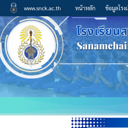
www.snck.ac.th
หน้าหลัก
ข้อมูลโรง
Sk